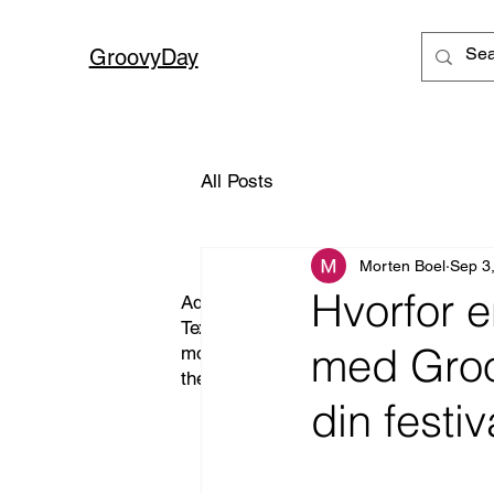
GroovyDay
All Posts
Morten Boel
Sep 3
Hvorfor 
Add paragraph text. Click “Edit
Text” to update the font, size and
med Groov
more. To change and reuse text
themes, go to Site Styles.
din festiv