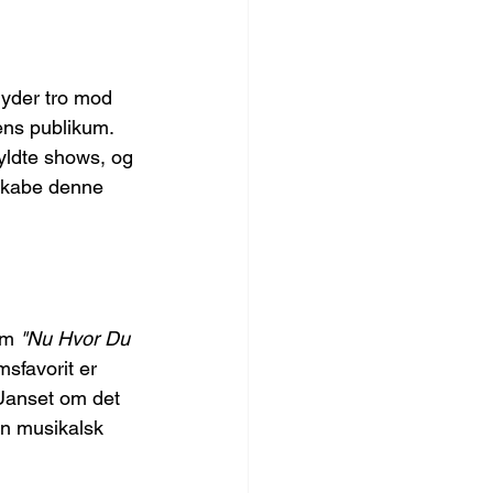
lyder tro mod 
ens publikum. 
fyldte shows, og 
enskabe denne 
om 
"Nu Hvor Du 
msfavorit er 
 Uanset om det 
 en musikalsk 