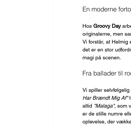
En moderne forto
Hos 
Groovy Day
 arb
originalerne, men sam
Vi forstår, at Helmig
det er en stor udford
magi på scenen.
Fra ballader til 
Vi spiller selvfølgeli
Har Brændt Mig Af"
 
altid 
"Malaga"
, som v
er de stille numre ell
oplevelse, der vække