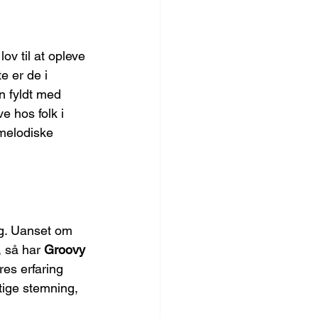
ov til at opleve 
 er de i 
n fyldt med 
 hos folk i 
 melodiske 
ing. Uanset om 
, så har 
Groovy 
res erfaring 
tige stemning, 