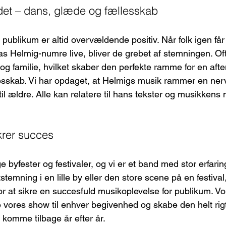
det – dans, glæde og fællesskab
publikum er altid overvældende positiv. Når folk igen får l
 Helmig-numre live, bliver de grebet af stemningen. Ofte
g familie, hvilket skaber den perfekte ramme for en afte
sskab. Vi har opdaget, at Helmigs musik rammer en nerve
 til ældre. Alle kan relatere til hans tekster og musikkens
krer succes
llige byfester og festivaler, og vi er et band med stor erfar
stemning i en lille by eller den store scene på en festival
l for at sikre en succesfuld musikoplevelse for publikum. Vo
se vores show til enhver begivenhed og skabe den helt rig
t komme tilbage år efter år.