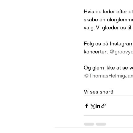
Hvis du leder efter e
skabe en uforglemmelig
valg. Vi glæder os t
Følg os på Instagram 
koncerter: 
@
groovyd
Og glem ikke at se v
@ThomasHelmigJa
Vi ses snart!