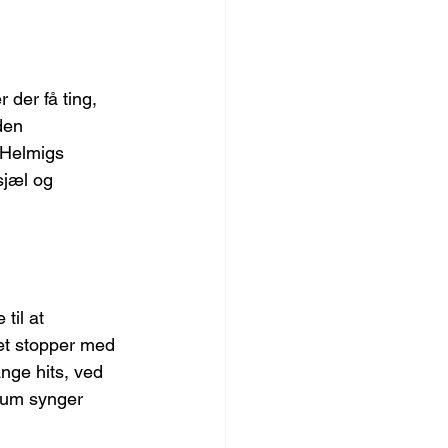
 der få ting, 
den 
e Helmigs 
sjæl og 
til at 
et stopper med 
nge hits, ved 
ikum synger 