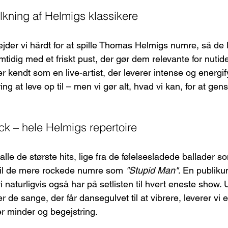
lkning af Helmigs klassikere
ejder vi hårdt for at spille Thomas Helmigs numre, så de 
tidig med et friskt pust, der gør dem relevante for nutid
 er kendt som en live-artist, der leverer intense og energi
ring at leve op til – men vi gør alt, hvad vi kan, for at g
rock – hele Helmigs repertoire
g alle de største hits, lige fra de følelsesladede ballader s
til de mere rockede numre som 
"Stupid Man"
. En publiku
i naturligvis også har på setlisten til hvert eneste show.
er de sange, der får dansegulvet til at vibrere, leverer vi
r minder og begejstring.