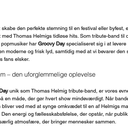
skabe den perfekte stemning til en festival eller byfest, er
dt med Thomas Helmigs tidløse hits. Som tribute-band til 
 popmusiker har 
Groovy Day
 specialiseret sig i at lever
n moderne og frisk lyd, samtidig med at vi bevarer den 
s fans elsker.
um – den uforglemmelige oplevelse
Day
 unik som Thomas Helmig tribute-band, er vores evne 
å en måde, der gør hvert show mindeværdigt. Når band
um bliver ved med at synge omkvædet til en af Helmigs ma
et. Den energi og fællesskabsfølelse, der opstår, når publ
 særlig atmosfære, der bringer mennesker sammen.