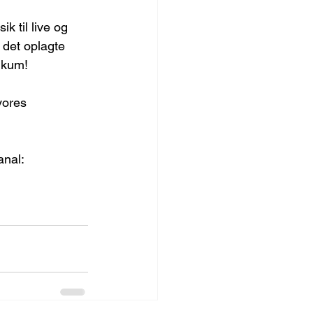
 til live og 
 det oplagte 
ikum!
vores 
nal: 