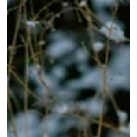
Sommetider Er den eneste måde, jeg kan komme videre At
tænke på i går Så jeg ligger i min drømmeparabol Mens jeg
venter På at komme hjem igen Så godnat, Malaga, godnat,
København Mine længslers vingesus Sov godt, Michigan og
Englenes By Jeg lukker mine øjne i Århus Og jeg husker Hver
en kvinde og hver en flirt og hver en fusker Jeg mødte på min
vej Brændte broer dukker op i silhuet Mens jeg venter På at
komme hjem igen Så godnat, Malaga, godnat, København Mine
længslers vinge