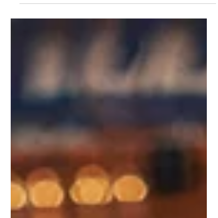
Morten Boel
May 12, 2025
1 min read
Groovy Day – Stageplan, Rider
Stageplan for GroovyDay.
Load video