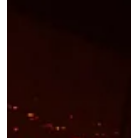
Morten Boel
Nov 8, 2025
1 min read
Når sneen falder
Når sneen falder, på krystaller På julemænd og på damer og
vinden fyrer uendelig storm af tilbud og reklamer Guirlander, og
blålys og bjælder Og lys i barnlige øjne og fanden selv, står i tv
og sælger de sidste nye løgne Så er det, jul igen. Så er det jul
igen For julebørn og julemænd Og de synger i radioen ved fem-
tiden En lille sang om et håb Der rækker helt fra Herodes til
fremtiden Et kærlighedens råb Et fremmed barn alene i mørket
Et fremmed land uden lys Så rækker du di