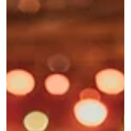
Morten Boel
Sep 5, 2024
2 min read
Magien ved live popmusik til events:
Hvad Groovy Day bringer på scenen
Når det kommer til at skabe den rette stemning til en festival,
byfest eller privat arrangement, er der få ting, der kan matche
energien...