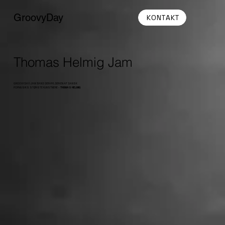
GroovyDay
KONTAKT
Thomas Helmig Jam
GROOVYDAY: JAM BAND DER HYLDER EN AF DANSK
POPMUSIKS STØRSTE KUNSTNERE -
THOMAS HELMIG